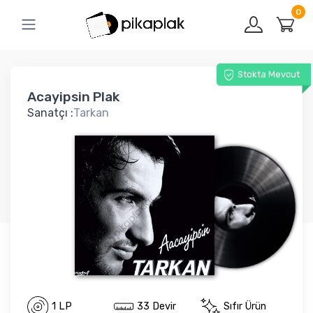
0
Stokta Mevcut
Acayipsin Plak
Sanatçı :
Tarkan
1 LP
33 Devir
Sıfır Ürün