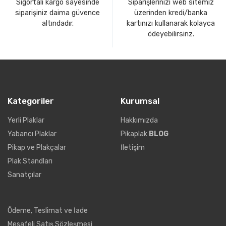
Sigortalı kargo sayesinde
Siparişlerinizi web sitemiz
siparişiniz daima güvence
üzerinden kredi/banka
altındadır.
kartınızı kullanarak kolayca
ödeyebilirsinz.
Kategoriler
Kurumsal
Yerli Plaklar
Hakkımızda
Yabancı Plaklar
Pikaplak
BLOG
Pikap ve Plakçalar
İletişim
Plak Standları
Sanatçılar
Ödeme, Teslimat ve İade
Mesafeli Satış Sözleşmesi