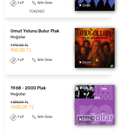
1 LP
Sıfır Ürün
TÜKENDİ
Umut Yolunu Bulur Plak
Moğollar
Dinle
1.170,00 TL
900,00 TL
1 LP
Sıfır Ürün
1968 - 2000 Plak
Moğollar
1.339,00 TL
1.030,00 TL
Dinle
1 LP
Sıfır Ürün