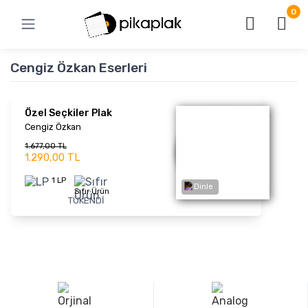
0
Cengiz Özkan Eserleri
Özel Seçkiler Plak
Cengiz Özkan
1.677,00 TL
1.290,00 TL
1 LP
Sıfır Ürün
TÜKENDİ
Dinle