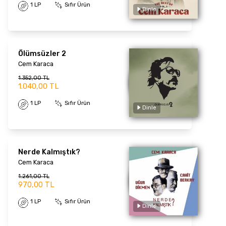
1 LP
Sıfır Ürün
Ölümsüzler 2
Cem Karaca
Dinle
1.352,00 TL
1.040,00 TL
1 LP
Sıfır Ürün
Nerde Kalmıştık?
Cem Karaca
1.261,00 TL
970,00 TL
Dinle
1 LP
Sıfır Ürün