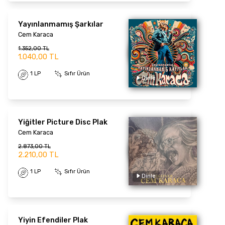
Yayınlanmamış Şarkılar
Cem Karaca
1.352,00 TL
1.040,00 TL
1 LP
Sıfır Ürün
Dinle
Yiğitler Picture Disc Plak
Cem Karaca
2.873,00 TL
2.210,00 TL
1 LP
Sıfır Ürün
Dinle
Yiyin Efendiler Plak