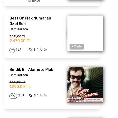
TÜKENDİ
Dinle
Best Of Plak Numaralı
Özel Seri
Cem Karaca
3.211,00 TL
2.470,00 TL
1 LP
Sıfır Ürün
Bindik Bir Alamete Plak
Cem Karaca
Dinle
1.677,00 TL
1.290,00 TL
2 LP
Sıfır Ürün