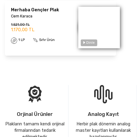
Merhaba Gençler Plak
Cem Karaca
1.521,00 TL
1.170,00 TL
1 LP
Sıfır Ürün
Dinle
Orjinal Ürünler
Analog Kayıt
Plakların tamamı kendi orijinal
Herbir plak dönemin analog
firmalarından tedarik
master kayıtları kullanılarak
edilmektedir.
hazırlanmıştır.