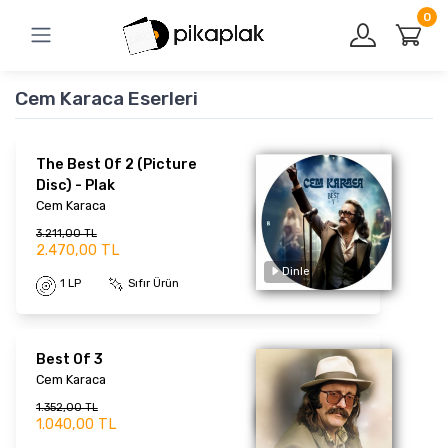
0
Cem Karaca Eserleri
The Best Of 2 (Picture
Disc) - Plak
Cem Karaca
3.211,00 TL
2.470,00 TL
1 LP
Sıfır Ürün
Dinle
Best Of 3
Cem Karaca
1.352,00 TL
1.040,00 TL