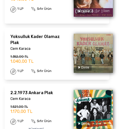
Dinle
1 LP
Sıfır Ürün
Yoksulluk Kader Olamaz
Plak
Cem Karaca
1.352,00 TL
1.040,00 TL
1 LP
Sıfır Ürün
Dinle
2.2.1973 Ankara Plak
Cem Karaca
1.521,00 TL
1.170,00 TL
1 LP
Sıfır Ürün