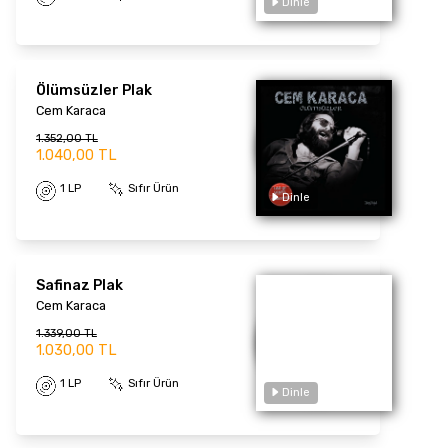
Ölümsüzler Plak
Cem Karaca
1.352,00 TL
1.040,00 TL
Dinle
1 LP
Sıfır Ürün
Safinaz Plak
Cem Karaca
1.339,00 TL
1.030,00 TL
1 LP
Sıfır Ürün
Dinle