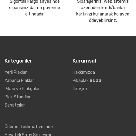
Sigortalı kargo sayesinde
Siparişlerinizi web sitemiz
siparişiniz daima güvence
üzerinden kredi/banka
altındadır.
kartınızı kullanarak kolayca
ödeyebilirsinz.
Kategoriler
Kurumsal
Yerli Plaklar
Hakkımızda
Yabancı Plaklar
Pikaplak
BLOG
Pikap ve Plakçalar
İletişim
Plak Standları
Sanatçılar
Ödeme, Teslimat ve İade
Mesafeli Satış Sözleşmesi