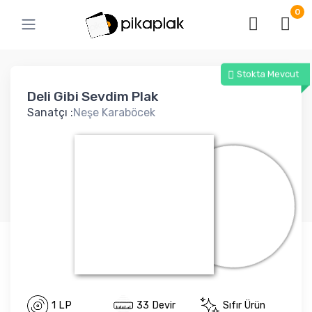
0
Stokta Mevcut
Deli Gibi Sevdim Plak
Sanatçı :
Neşe Karaböcek
1 LP
33 Devir
Sıfır Ürün