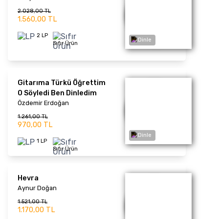
0
Eserleri
Ağlamak İstiyorum /
Anılar - Plak
Coşkun Sabah
1.859,00 TL
1.430,00 TL
1 LP
Sıfır Ürün
Dinle
Yeşilçam Şarkıları Plak
Gönül Yazar
1.339,00 TL
1.030,00 TL
1 LP