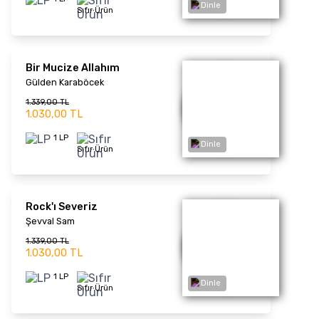
1 LP
Sıfır Ürün
Cennet Gözlüm
Orhan Gencebay
1.352,00 TL
1.040,00 TL
Dinle
1 LP
Sıfır Ürün
2. Dubleden Sonra
(Picture Disc) - Plak
Müzeyyen Senar
1.859,00 TL
1.430,00 TL
1 LP
Dinle
Sıfır Ürün