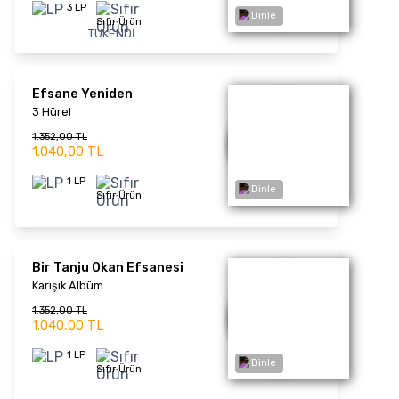
Sıfır Ürün
Perçem Perçem
Fuat Saka
1.339,00 TL
1.030,00 TL
1 LP
Sıfır Ürün
Dinle
Türk Sineması Klasikleri
Nalan
1.339,00 TL
1.030,00 TL
1 LP
Sıfır Ürün