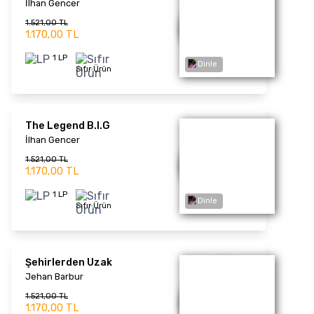
1.339,00 TL
1.030,00 TL
1 LP
Sıfır Ürün
TÜKENDİ
Dinle
Efulim
Volkan Konak
1.339,00 TL
1.030,00 TL
1 LP
Sıfır Ürün
Yürü Anca Gidersin
Yıldız Tilbe
Dinle
1.677,00 TL
1.290,00 TL