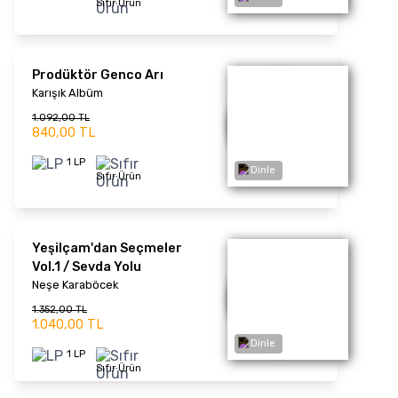
Rüya
Funda Arar
Dinle
1.339,00 TL
1.030,00 TL
1 LP
Sıfır Ürün
Yüreğimden Vurdu Beni
Müslüm Gürses
1.339,00 TL
1.030,00 TL
Dinle
1 LP
Sıfır Ürün