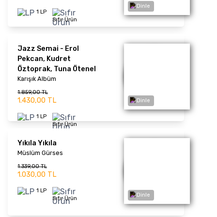
Sıfır Ürün
Dinle
Bir Zamanlar 4
Karışık Albüm
2.028,00 TL
1.560,00 TL
2 LP
Sıfır Ürün
Gitarıma Türkü Öğrettim
O Söyledi Ben Dinledim
Dinle
Özdemir Erdoğan
1.261,00 TL
970,00 TL
1 LP
Sıfır Ürün