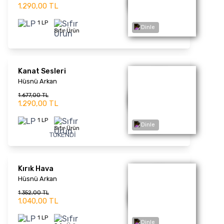
1 LP
Sıfır Ürün
Dinle
TÜKENDİ
Son Ağlayışım
Bergen
1.339,00 TL
1.030,00 TL
1 LP
Sıfır Ürün
Dinle
Kadın Şarkıları
Levent Yüksel
1.339,00 TL
1.030,00 TL
1 LP
Sıfır Ürün