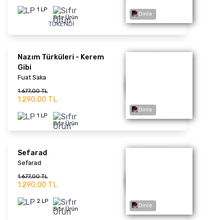
1 LP
Dinle
Sıfır Ürün
The Best Of 2 (Picture
Disc) - Plak
Cem Karaca
3.211,00 TL
2.470,00 TL
1 LP
Sıfır Ürün
Dinle
Tüm Bir Yaşam 1980-83
Erol Evgin
1.677,00 TL
1.290,00 TL
1 LP
Sıfır Ürün