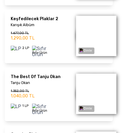
Bir Zamanlar Özel
Keşfedilecek Plaklar
Karışık Albüm
2.197,00 TL
1.690,00 TL
2 LP
Sıfır Ürün
Dinle
Mektubumu Buldun mu
Göksel
1.339,00 TL
1.030,00 TL
1 LP
Sıfır Ürün
En İyileri