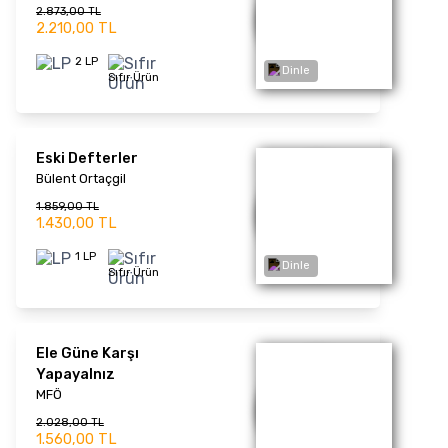
2.197,00 TL
Dinle
1.690,00 TL
2 LP
Sıfır Ürün
Drama
Sibel Can
1.521,00 TL
1.170,00 TL
1 LP
Sıfır Ürün
Dinle
Önsöz
Gülşen
1.677,00 TL
1.290,00 TL
2 LP