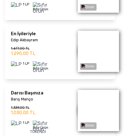
Sıfır Ürün
Eskimeyen Dost
Zeki Müren
Dinle
1.521,00 TL
1.170,00 TL
1 LP
Sıfır Ürün
Dilek Taşı (Renkli Plak)
Gülden Karaböcek
1.521,00 TL
1.170,00 TL
Dinle
1 LP
Sıfır Ürün