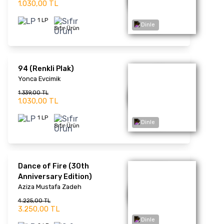
1 LP
Sıfır Ürün
TÜKENDİ
Yeşilçam'dan Seçmeler
Vol. 2
Dinle
Neşe Karaböcek
1.261,00 TL
970,00 TL
1 LP
Sıfır Ürün
Evvel Zaman İçinde 3
Karışık Albüm
1.261,00 TL
970,00 TL
Dinle
2 LP
Sıfır Ürün