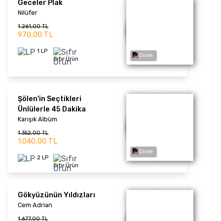
Göksel
Dinle
1.612,00 TL
1.240,00 TL
1 LP
Sıfır Ürün
Tek Taşımı Kendim Aldım
Nil Karaibrahimgil
1.339,00 TL
1.030,00 TL
Dinle
1 LP
Sıfır Ürün
Klasikler 2
Hüner Coşkuner
1.339,00 TL
1.030,00 TL