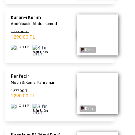
Şarkılarım ve Ben
Selami Şahin
Dinle
1.261,00 TL
970,00 TL
1 LP
Sıfır Ürün
Selami Şahin Şarkıları 2
Karışık Albüm
1.261,00 TL
970,00 TL
Dinle
1 LP
Sıfır Ürün
Gök Nerede