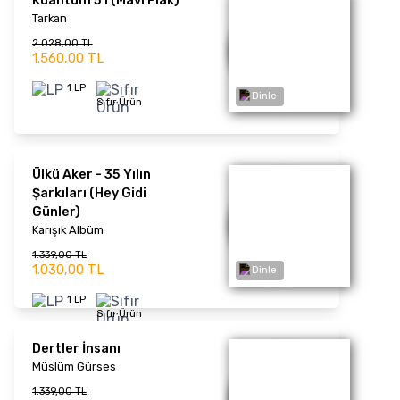
Mabel Matiz
1.352,00 TL
1.040,00 TL
2 LP
Dinle
Yaşım Çocuk
Mabel Matiz
1.261,00 TL
970,00 TL
1 LP
Sıfır Ürün
TÜKENDİ
Dinle
Cemo Gün Gelir
Grup Yorum
3.367,00 TL
2.590,00 TL