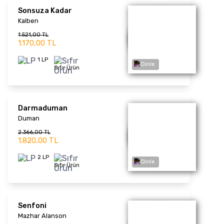
En Son Okuduklarım /
Diva'mız (Picture Disc) -
Plak
Müzeyyen Senar
1.521,00 TL
1.170,00 TL
1 LP
Sıfır Ürün
The Best of Ajda Pekkan
(Renkli Plak)
Dinle
Ajda Pekkan
2.028,00 TL
1.560,00 TL
2 LP
Sıfır Ürün
The Best of Ajda Pekkan
(Picture Disc) - Plak
Ajda Pekkan