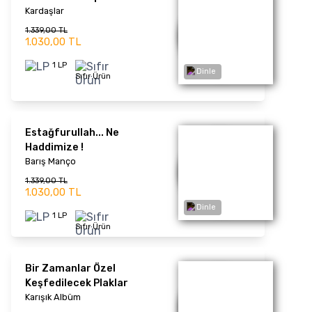
1960-70'lı Yıllar / LP Vol.1
(Renkli Plak)
Karışık Albüm
1.521,00 TL
1.170,00 TL
1 LP
Sıfır Ürün
Katibim / Üsküdar'a
Giderken - Plak
Dinle
Zeki Müren
1.092,00 TL
840,00 TL
1 LP
Sıfır Ürün
Kufi
Duman
2.444,00 TL
1.880,00 TL
Dinle