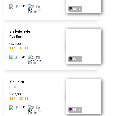
1 LP
Sıfır Ürün
Deniz Üstü Köpürür
Kardaşlar
1.339,00 TL
1.030,00 TL
Dinle
1 LP
Sıfır Ürün
Estağfurullah... Ne
Haddimize !
Barış Manço
1.339,00 TL
1.030,00 TL
1 LP
Dinle
Sıfır Ürün