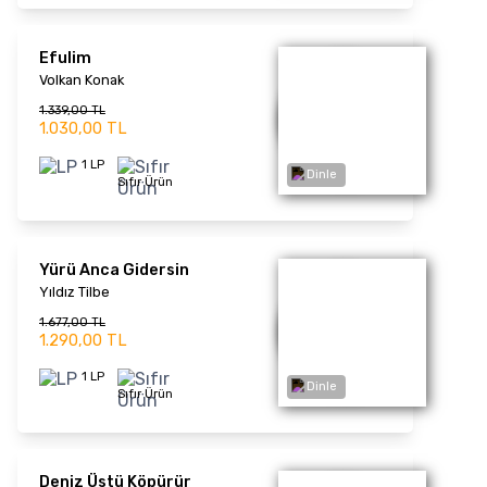
Niyet (Renkli Plak)
Neşe Karaböcek
1.521,00 TL
1.170,00 TL
1 LP
Sıfır Ürün
Dinle
Türk Pop Müzik Tarihi
1960-70'lı Yıllar / LP
Vol.2 (Renkli Plak)
Karışık Albüm
1.521,00 TL
1.170,00 TL
1 LP
Sıfır Ürün
Dinle
Türk Pop Müzik Tarihi