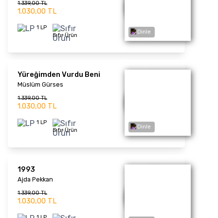
900,00 TL
1 LP
Sıfır Ürün
Dinle
Beni Azad Et - Plak
Kayahan
1.170,00 TL
900,00 TL
1 LP
Sıfır Ürün
Dünden Bugüne... Dağlar
Dağlar (Picture Disc) -
Dinle
Plak
Barış Manço
1.859,00 TL
1.430,00 TL