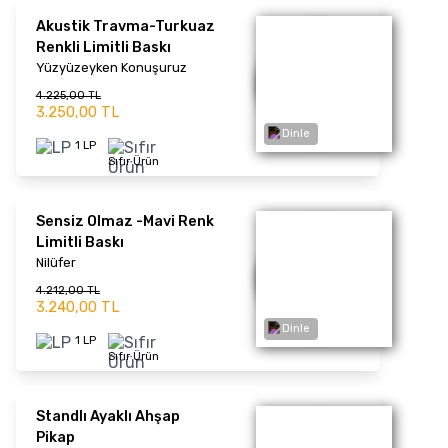
1993
Ajda Pekkan
1.339,00 TL
1.030,00 TL
1 LP
Sıfır Ürün
Dinle
Bir Mucize Allahım
Gülden Karaböcek
1.339,00 TL
1.030,00 TL
1 LP
Sıfır Ürün
Dinle
Rock'ı Severiz
Şevval Sam