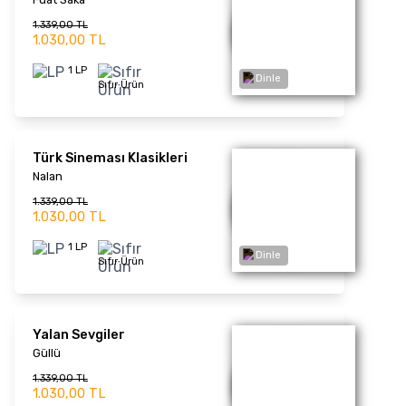
Ferdi Tayfur
1.859,00 TL
1.430,00 TL
1 LP
Sıfır Ürün
Sevin Gayrı - Plak
Şükriye Tutkun
1.677,00 TL
1.290,00 TL
Dinle
1 LP
Sıfır Ürün
Nostalgıc Russıan
Tzıgane - Plak
Esin Engin
1.677,00 TL
1.290,00 TL