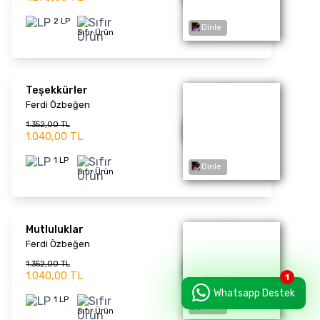
1 LP
Sıfır Ürün
Dinle
Kuantum 51 (Mavi Plak)
Tarkan
2.028,00 TL
1.560,00 TL
1 LP
Sıfır Ürün
Ülkü Aker - 35 Yılın
Şarkıları (Hey Gidi
Dinle
Günler)
Karışık Albüm
1.339,00 TL
Whatsapp Destek
1.030,00 TL
1 LP