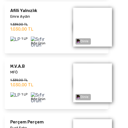
Batmayan Güneş
(Picture Disc) - Plak
Zeki Müren
1.859,00 TL
1.430,00 TL
1 LP
Sıfır Ürün
Dinle
İmkansız (Rüyalar ve
Anılar) - Plak
Atilla Atasoy
1.677,00 TL
1.290,00 TL
1 LP
Sıfır Ürün
Merak Etme Sen (Picture
Disc) - Plak
Dinle