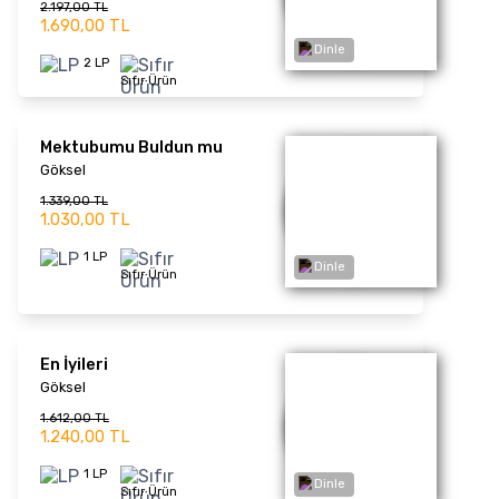
1 LP
Sıfır Ürün
Ya Evde Yoksan Plak
Orhan Gencebay
1.170,00 TL
900,00 TL
1 LP
Sıfır Ürün
Dinle
Aldatılanlar (Picture
Disc) - Plak
Müslüm Gürses
2.028,00 TL
1.560,00 TL
1 LP
Sıfır Ürün