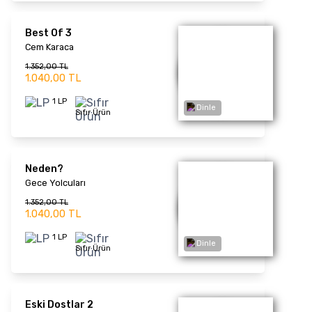
Dinle
Yalan Sevgiler
Güllü
1.339,00 TL
1.030,00 TL
1 LP
Sıfır Ürün
TÜKENDİ
Nazım Türküleri - Kerem
Gibi
Dinle
Fuat Saka
1.677,00 TL
1.290,00 TL
1 LP
Sıfır Ürün
Sefarad
Sefarad