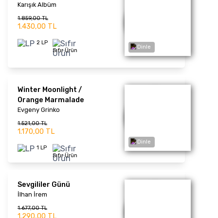
1.677,00 TL
1.290,00 TL
Dinle
2 LP
Sıfır Ürün
Kuran-ı Kerim
Abdülbasid Abdussamed
1.677,00 TL
1.290,00 TL
1 LP
Sıfır Ürün
Dinle
Ferfecir
Metin & Kemal Kahraman
1.677,00 TL
1.290,00 TL