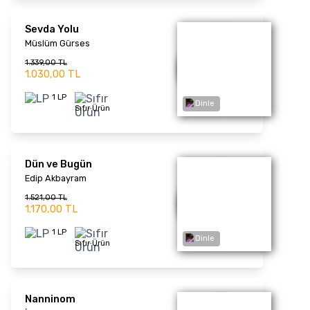
Hevra
Aynur Doğan
1.521,00 TL
1.170,00 TL
Dinle
1 LP
Sıfır Ürün
En İyileriyle
Edip Akbayram
1.677,00 TL
1.290,00 TL
1 LP
Sıfır Ürün
Dinle
Darısı Başınıza
Barış Manço